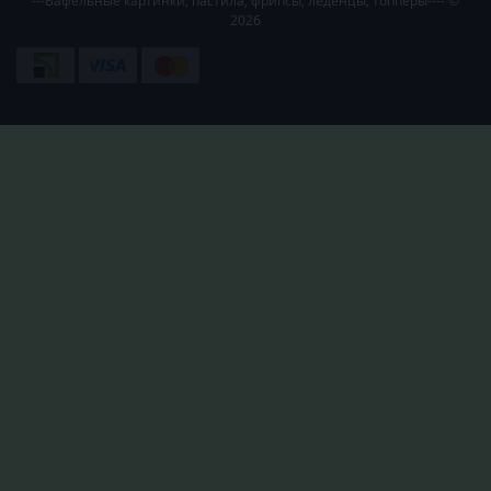
---Вафельные картинки, пастила, фрипсы, леденцы, топперы---- ©
2026