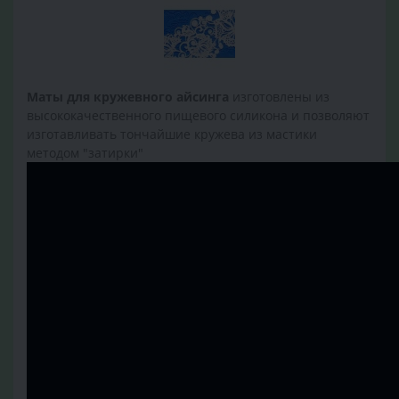
Маты для кружевного айсинга
изготовлены из
высококачественного пищевого силикона и позволяют
изготавливать тончайшие кружева из мастики
методом "затирки"