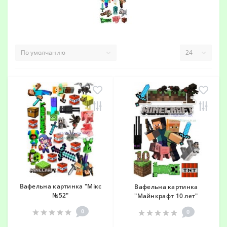
Вафельна картинка "Мікс
Вафельна картинка
№52"
"Майнкрафт 10 лет"
0
0