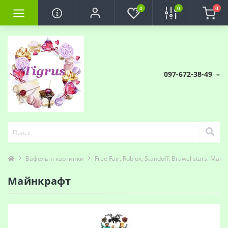
0
0
0
097-672-38-49
Вафельні картинки
Free Fair, Roblox, Standoff. Brawel stars. Май
Майнкрафт