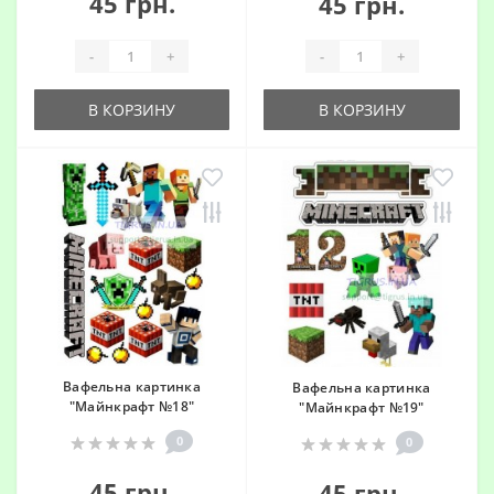
45 грн.
45 грн.
-
+
-
+
В КОРЗИНУ
В КОРЗИНУ
Вафельна картинка
Вафельна картинка
"Майнкрафт №18"
"Майнкрафт №19"
0
0
45 грн.
45 грн.