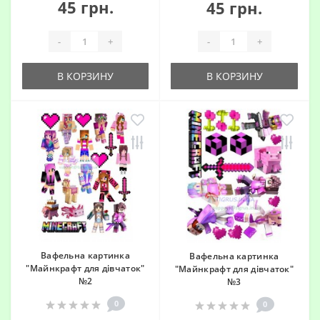
45 грн.
45 грн.
-
+
-
+
В КОРЗИНУ
В КОРЗИНУ
Вафельна картинка
Вафельна картинка
"Майнкрафт для дівчаток"
"Майнкрафт для дівчаток"
№2
№3
0
0