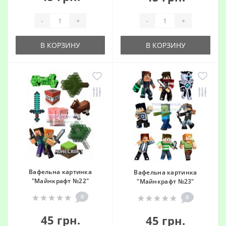
-
+
-
+
В КОРЗИНУ
В КОРЗИНУ
Вафельна картинка
Вафельна картинка
"Майнкрафт №22"
"Майнкрафт №23"
0
0
45 грн.
45 грн.