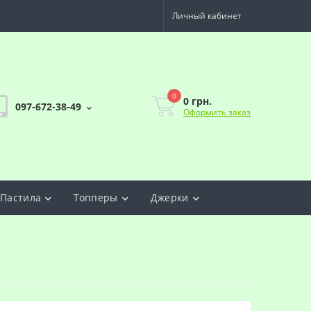
Личный кабинет
0
0 грн.
097-672-38-49
Оформить заказ
Пастила
Топперы
Джерки