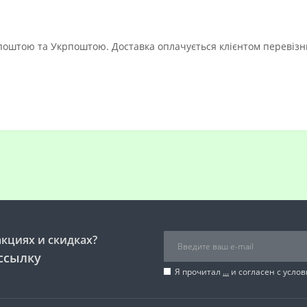
 поштою та Укрпоштою.
Доставка оплачується клієнтом перевізн
акциях и скидках?
ссылку
Я прочитал
...
и согласен с усло