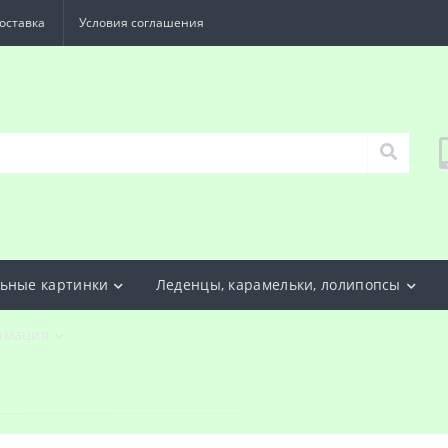
оставка
Условия соглашения
ьные картинки
Леденцы, карамельки, лолипопсы
рмация