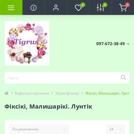
0
0
0
097-672-38-49
Вафельні картинки
Мультфільми
Фіксікі, Малишарікі. Лунтік
Фіксікі, Малишарікі. Лунтік