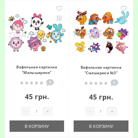
Вафельная картинка
Вафельная картинка
"Малышарики"
"Смешарики №3"
0
0
45 грн.
45 грн.
-
+
-
+
В КОРЗИНУ
В КОРЗИНУ