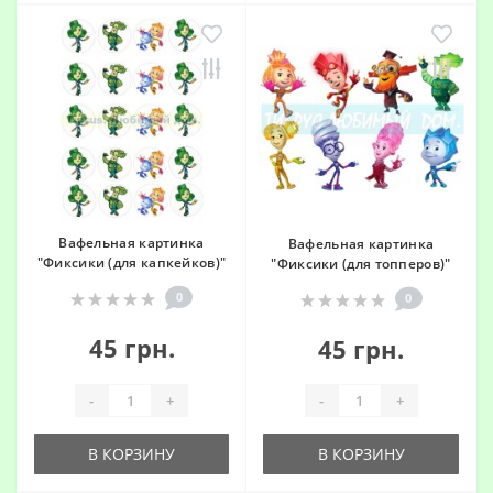
Вафельная картинка
Вафельная картинка
"Фиксики (для капкейков)"
"Фиксики (для топперов)"
0
0
45 грн.
45 грн.
-
+
-
+
В КОРЗИНУ
В КОРЗИНУ