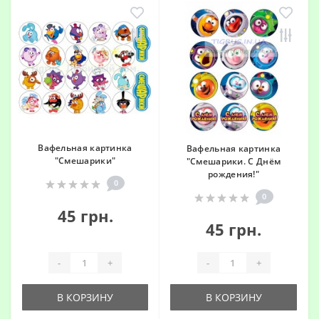
Вафельная картинка
Вафельная картинка
"Смешарики"
"Смешарики. С Днём
рождения!"
0
0
45 грн.
45 грн.
-
+
-
+
В КОРЗИНУ
В КОРЗИНУ