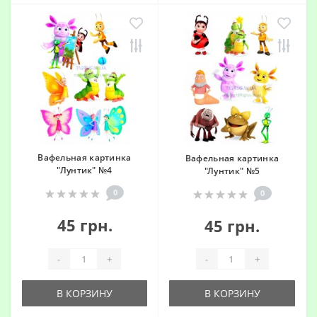
Вафельная картинка
Вафельная картинка
"Лунтик" №4
"Лунтик" №5
0
0
45 грн.
45 грн.
-
+
-
+
В КОРЗИНУ
В КОРЗИНУ