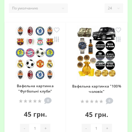
Вафельна картинка
Вафельна картинка "100%
"Футбольні клуби"
чоловік"
0
0
45 грн.
45 грн.
-
+
-
+