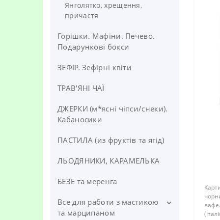
Янголятко, хрещення,
Ляльки ЛОЛ, Кітті, Hello.Kitty
причастя
Маша та Ведмідь, Свинка Пеппа
Горішки. Мафіни. Печево.
Подарункові бокси
Немо, Спанч Боб, Губка Боб
ЗЕФІР. Зефірні квіти
Пірати. Фердинанд
Планета зомбі
ТРАВ'ЯНІ ЧАЇ
Поні, Одноріжки, Троллі
ДЖЕРКИ (м*ясні чіпси/снеки).
Кабаносики
Принцеси, Попелюшка,
Рапунцель, Русалонька
ПАСТИЛА (из фруктів та ягід)
Синій трактор
ЛЬОДЯНИКИ, КАРАМЕЛЬКА
Сонік
БЕЗЕ та меренга
Карт
Супергерої, Халк, Бетмен,
чорн
Все для работи з мастикою
Людина-павук, Черепашки-
вафе
ніндзя
та марципаном
(Італ