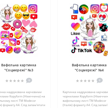
Вафельна картинка
Вафельна картинка
"Соцмережі" №3
"Соцмережі" №4
0
0
инка надрукована харчовими
Картинка надрукована харчов
илами Kopyform (Німеччина) на
чорнилами Kopyform (Німеччин
льному листі TM Modecor
вафельному листі TM Modecor
ія) формату А4. Слід запам'ятати
(Італія) формату А4. Слід запам