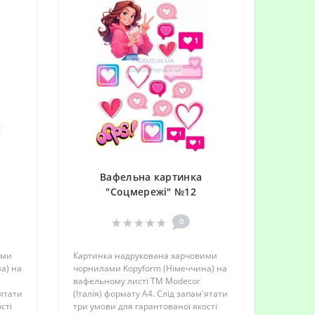
Вафельна картинка
"Соцмережі" №12
0
ими
Картинка надрукована харчовими
а) на
чорнилами Kopyform (Німеччина) на
вафельному листі TM Modecor
'ятати
(Італія) формату А4. Слід запам'ятати
сті
три умови для гарантованої якості