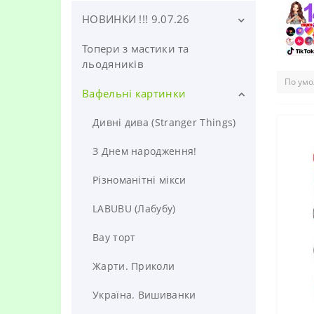
НОВИНКИ !!! 9.07.26
Топери з мастики та
НОВИНКИ! 9.07.26! Вафельні
картинки!
льодяників
НОВИНКИ!!! 1.07.26 Зефір,
Вафельні картинки
горішки, печево! Зефірні
квіти. Подарункові набори
Дивні дива (Stranger Things)
НОВИНКИ!!! 2.07.26!
З Днем народження!
Прикраси для тортів!!!
Топери, льодяники, безе
Різноманітні мікси
LABUBU (Лабубу)
Вау торт
Жарти. Приколи
Україна. Вишиванки