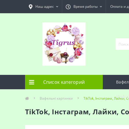
Наш адрес
Время работы
Оплата и д
Список категорий
Вафел
Инфо
Вафельні картинки
TikTok, Інстаграм, Лайки,
TikTok, Інстаграм, Лайки, 