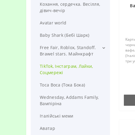
Кохання, сердечка. Весілля,
Ва
дівич-вечір
Avatar world
Baby Shark (Бебі Шарк)
Карт
чорн
Free Fair, Roblox, Standoff.
вафе
Brawel stars. Майнкрафт
(Італ
три у
Brawl Stars
TikTok, Інстаграм, Лайки,
повер
карти
Соцмережі
Fortnite
повер
Toca Boca (Тока Бока)
FREE FIRE
Wednesday, Addams Family,
ROBLOX (роблокс)
Вампіріна
STANDOFF 2
Італійські меми
Геймер (комп'ютер)
Аватар