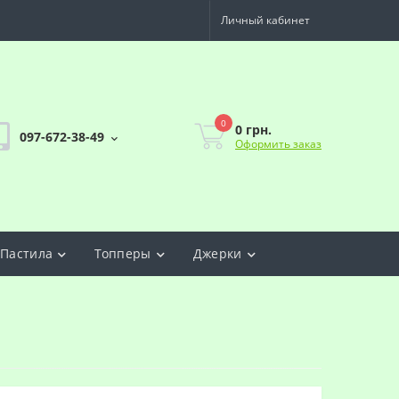
Личный кабинет
0
0 грн.
097-672-38-49
Оформить заказ
Пастила
Топперы
Джерки