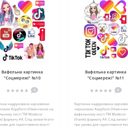
Вафельна картинка
Вафельна картинка
"Соцмережі" №10
"Соцмережі" №11
0
0
инка надрукована харчовими
Картинка надрукована харчов
илами Kopyform (Німеччина) на
чорнилами Kopyform (Німеччин
льному листі TM Modecor
вафельному листі TM Modecor
ія) формату А4. Слід запам'ятати
(Італія) формату А4. Слід запам
мови для гарантованої якості
три умови для гарантованої яко