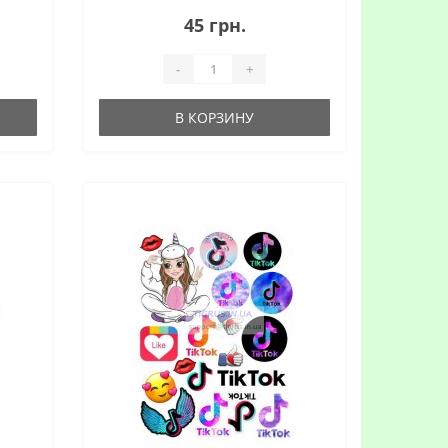
поверхні торта з покладеною
45 грн.
картинкою: 1.Ідеально РІВНА
поверхня торта! 2.Ідеа..
-
+
В КОРЗИНУ