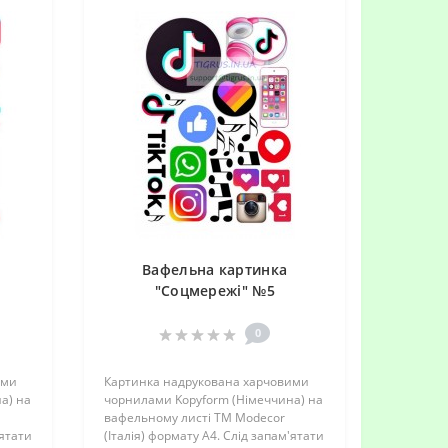
Вафельна картинка
"Соцмережі" №5
0
ими
Картинка надрукована харчовими
а) на
чорнилами Kopyform (Німеччина) на
вафельному листі TM Modecor
'ятати
(Італія) формату А4. Слід запам'ятати