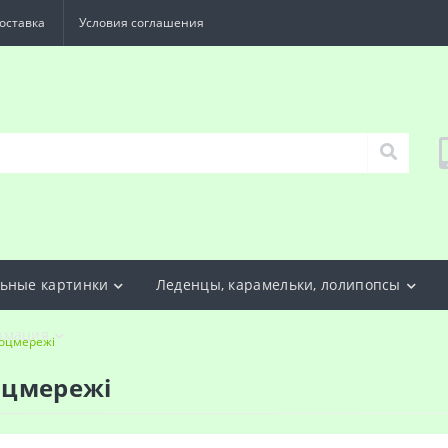
оставка
Условия соглашения
ьные картинки
Леденцы, карамельки, лолипопсы
рмация
 Соцмережі
Соцмережі