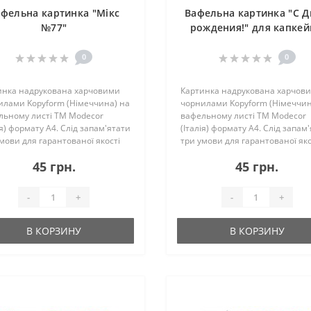
фельна картинка "Мікс
Вафельна картинка "С 
№77"
рождения!" для капкей
0
0
инка надрукована харчовими
Картинка надрукована харчов
илами Kopyform (Німеччина) на
чорнилами Kopyform (Німеччин
льному листі TM Modecor
вафельному листі TM Modecor
ія) формату А4. Слід запам'ятати
(Італія) формату А4. Слід запам
мови для гарантованої якості
три умови для гарантованої яко
хні торта з покладеною
поверхні торта з покладеною
45 грн.
45 грн.
нкою: 1.Ідеально РІВНА
картинкою: 1.Ідеально РІВНА
хня торта! 2.Ідеа..
поверхня торта! 2.Ідеа..
-
+
-
+
В КОРЗИНУ
В КОРЗИНУ