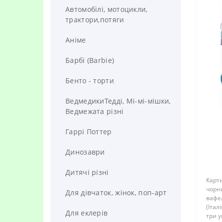
Майнкрафт
Автомобілі, мотоцикли,
трактори,потяги
Аніме
Барбі (Barbie)
Бенто - торти
ВедмедикиТедді, Мі-мі-мішки,
Ведмежата різні
Гаррі Поттер
Динозаври
Дитячі різні
Карт
чорн
Для дівчаток, жінок, поп-арт
вафе
(Італ
Для еклерів
три у