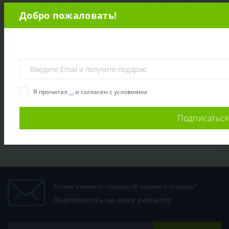
-
+
-
+
Добро пожаловать!
В КОРЗИНУ
В КОРЗИНУ
Показать ещё
Я прочитал
...
и согласен с условиями
1
2
>
>|
Подписаться
Хотите узнавать первым об акциях и скидках?
Подпишитесь на нашу рассылку