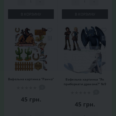
-
+
-
+
В КОРЗИНУ
В КОРЗИНУ
Вафельна картинка "Ранчо"
Вафельна картинка "Як
приборкати дракона?" №9
0
0
45 грн.
45 грн.