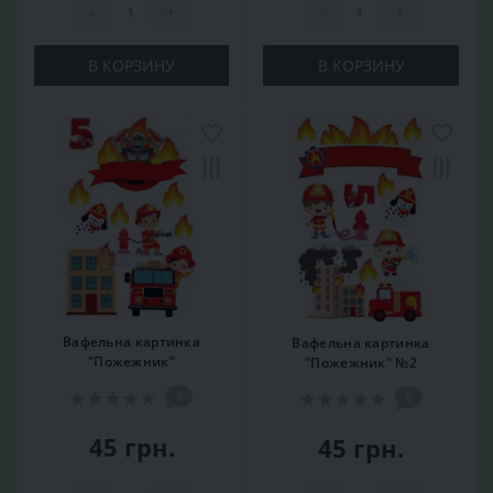
-
+
-
+
В КОРЗИНУ
В КОРЗИНУ
Вафельна картинка
Вафельна картинка
"Пожежник"
"Пожежник" №2
0
0
45 грн.
45 грн.