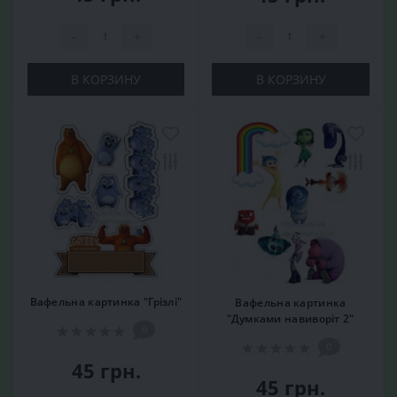
-
+
-
+
В КОРЗИНУ
В КОРЗИНУ
Вафельна картинка "Грізлі"
Вафельна картинка
"Думками навиворіт 2"
0
0
45 грн.
45 грн.