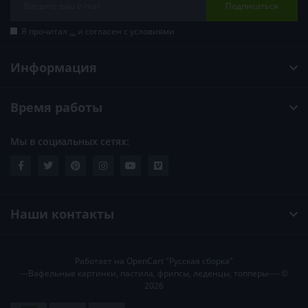
Подписаться
Я прочитал
...
и согласен с условиями
Информация
Время работы
Мы в социальных сетях:
Наши контакты
Работает на
OpenCart "Русская сборка"
---Вафельные картинки, пастила, фрипсы, леденцы, топперы---- ©
2026