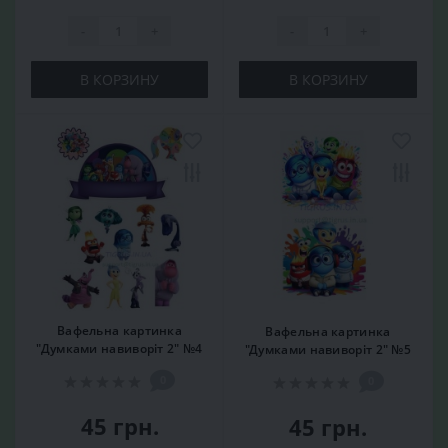
-
+
-
+
В КОРЗИНУ
В КОРЗИНУ
Вафельна картинка
Вафельна картинка
"Думками навиворіт 2" №4
"Думками навиворіт 2" №5
0
0
45 грн.
45 грн.