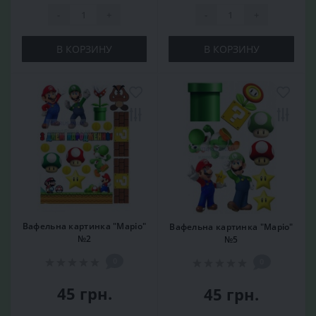
-
+
-
+
В КОРЗИНУ
В КОРЗИНУ
Вафельна картинка "Маріо"
Вафельна картинка "Маріо"
№2
№5
0
0
45 грн.
45 грн.