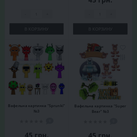
-
+
-
+
В КОРЗИНУ
В КОРЗИНУ
Вафельна картинка "Sprunki"
Вафельна картинка "Super
№3
Bear" №3
0
0
45 грн.
45 грн.