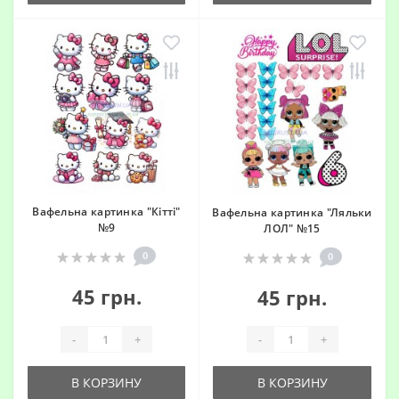
Вафельна картинка "Кітті"
Вафельна картинка "Ляльки
№9
ЛОЛ" №15
0
0
45 грн.
45 грн.
-
+
-
+
В КОРЗИНУ
В КОРЗИНУ