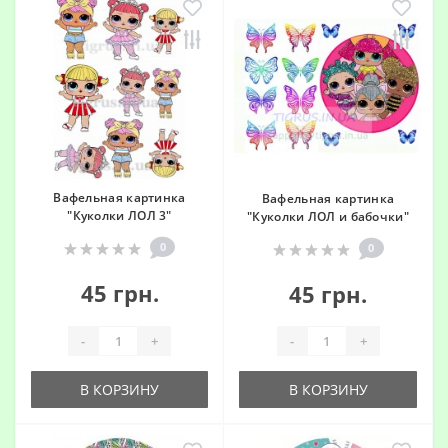
Вафельная картинка
Вафельная картинка
"Куколки ЛОЛ 3"
"Куколки ЛОЛ и бабочки"
0
0
45 грн.
45 грн.
-
+
-
+
В КОРЗИНУ
В КОРЗИНУ