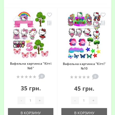
Вафельна картинка "Кітті
Вафельна картинка "Кітті"
№6"
№10
0
0
35 грн.
45 грн.
-
+
-
+
В КОРЗИНУ
В КОРЗИНУ