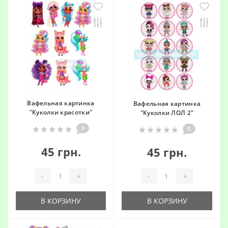
Вафельная картинка
Вафельная картинка
"Куколки красотки"
"Куколки ЛОЛ 2"
0
0
45 грн.
45 грн.
-
+
-
+
В КОРЗИНУ
В КОРЗИНУ