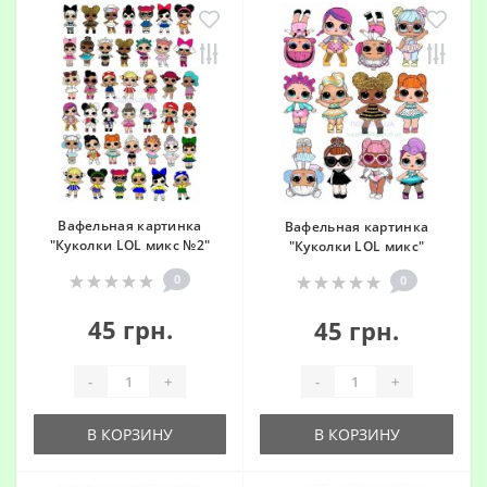
Вафельная картинка
Вафельная картинка
"Куколки LOL микс №2"
"Куколки LOL микс"
0
0
45 грн.
45 грн.
-
+
-
+
В КОРЗИНУ
В КОРЗИНУ