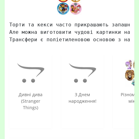
Торти та кекси часто прикрашають запашною 
Але можна виготовити чудові картинки на шо
Трансфери є поліетиленовою основою з нане
Дивні дива
З Днем
Різноман
(Stranger
народження!
мікс
Things)