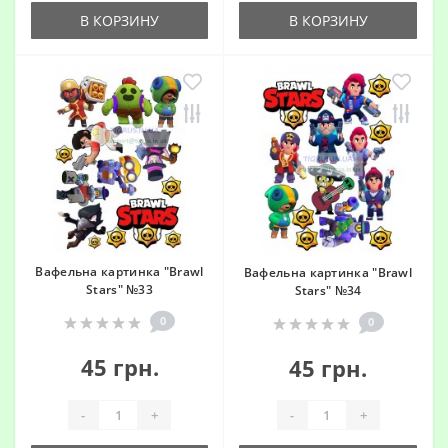
В КОРЗИНУ
В КОРЗИНУ
Вафельна картинка "Brawl
Вафельна картинка "Brawl
Stars" №33
Stars" №34
0
0
45 грн.
45 грн.
-
+
-
+