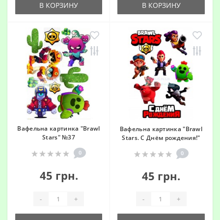
В КОРЗИНУ
В КОРЗИНУ
Вафельна картинка "Brawl
Вафельна картинка "Brawl
Stars" №37
Stars. С Днём рождения!"
0
0
45 грн.
45 грн.
-
+
-
+