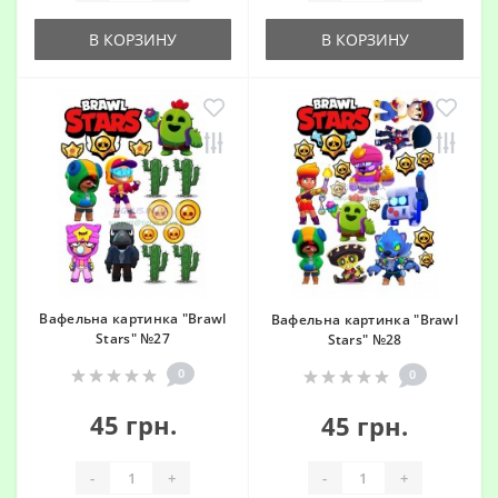
В КОРЗИНУ
В КОРЗИНУ
Вафельна картинка "Brawl
Вафельна картинка "Brawl
Stars" №27
Stars" №28
0
0
45 грн.
45 грн.
-
+
-
+