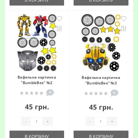
Вафельна картинка
Вафельна картинка
"BumbleBee" №2
"BumbleBee" №3
0
0
45 грн.
45 грн.
-
+
-
+
В КОРЗИНУ
В КОРЗИНУ