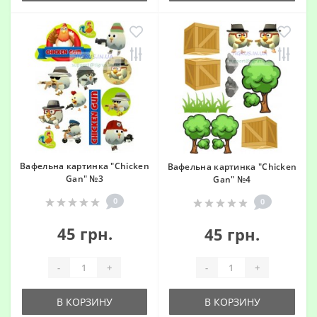
Вафельна картинка "Chicken
Вафельна картинка "Chicken
Gan" №3
Gan" №4
0
0
45 грн.
45 грн.
-
+
-
+
В КОРЗИНУ
В КОРЗИНУ