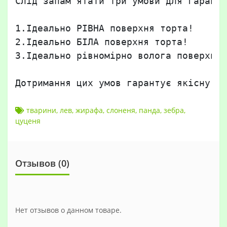
Слід запам'ятати три умови для гаранто
1.Ідеально РІВНА поверхня торта!

2.Ідеально БІЛА поверхня торта!

3.Ідеально рівномірно волога поверхня 
Дотримання цих умов гарантує якісну, б
тварини
,
лев
,
жирафа
,
слоненя
,
панда
,
зебра
,
цуценя
Отзывов (0)
Нет отзывов о данном товаре.