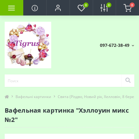
0
0
0
097-672-38-49
Вафельні картинки
Свята (Різдво, Новий рік, Хелловін, 8 березня
Вафельная картинка "Хэллоуин микс
№2"