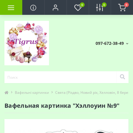
0
0
0
097-672-38-49
Вафельні картинки
Свята (Різдво, Новий рік, Хелловін, 8 березня
Вафельная картинка "Хэллоуин №9"