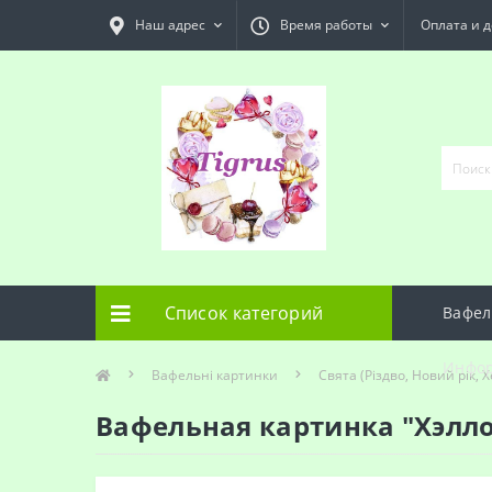
Наш адрес
Время работы
Оплата и д
Список категорий
Вафел
Инфо
Вафельні картинки
Свята (Різдво, Новий рік, Х
Вафельная картинка "Хэлл