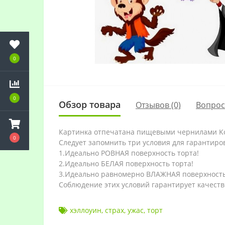
0
0
Обзор товара
Отзывов (0)
Вопро
Картинка отпечатана пищевыми чернилами Kop
0
Следует запомнить три условия для гарантиро
1.Идеально РОВНАЯ поверхность торта!
2.Идеально БЕЛАЯ поверхность торта!
3.Идеально равномерно ВЛАЖНАЯ поверхность
Соблюдение этих условий гарантирует качеств
хэллоуин
,
страх
,
ужас
,
торт