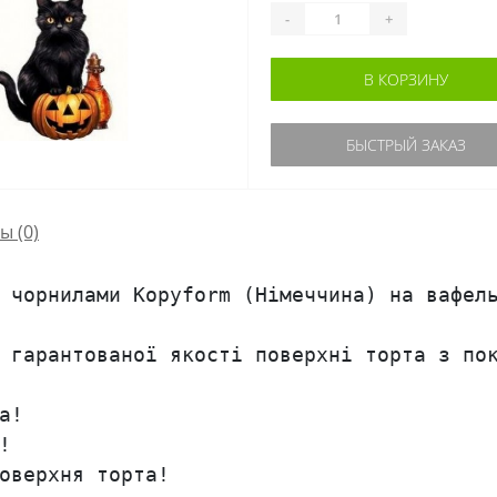
-
+
В КОРЗИНУ
БЫСТРЫЙ ЗАКАЗ
сы
(0)
 чорнилами Kopyform (Німеччина) на вафель
 гарантованої якості поверхні торта з пок
!



оверхня торта!
