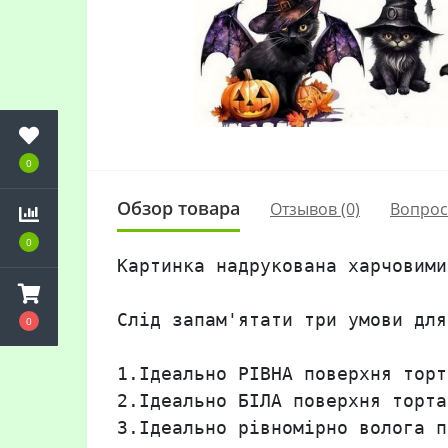
0
Обзор товара
Отзывов (0)
Вопро
0
Картинка надрукована харчовими
Слід запам'ятати три умови для
0
1.Ідеально РІВНА поверхня торта
2.Ідеально БІЛА поверхня торта!
3.Ідеально рівномірно волога п