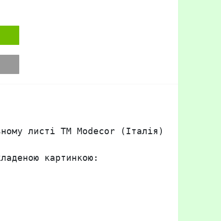
ному листі TM Modecor (Італія) формату А4
ладеною картинкою:
