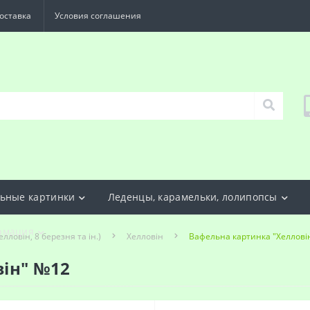
оставка
Условия соглашения
ьные картинки
Леденцы, карамельки, лолипопсы
рмация
елловін, 8 березня та ін.)
Хелловін
Вафельна картинка "Хеллові
він" №12