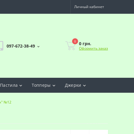
Личный кабинет
0
0 грн.
097-672-38-49
Оформить заказ
Пастила
Топперы
Джерки
н" №12