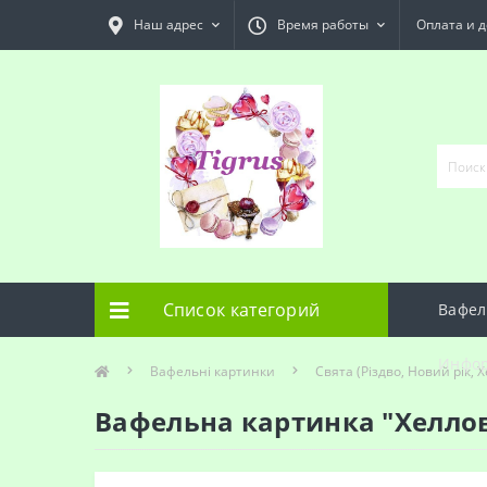
Наш адрес
Время работы
Оплата и д
Список категорий
Вафел
Инфо
Вафельні картинки
Свята (Різдво, Новий рік, Х
Вафельна картинка "Хелло