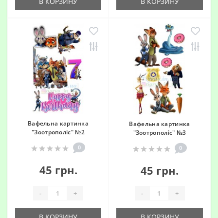
В КОРЗИНУ
В КОРЗИНУ
Вафельна картинка
Вафельна картинка
"Зоотрополіс" №2
"Зоотрополіс" №3
0
0
45 грн.
45 грн.
-
+
-
+
В КОРЗИНУ
В КОРЗИНУ