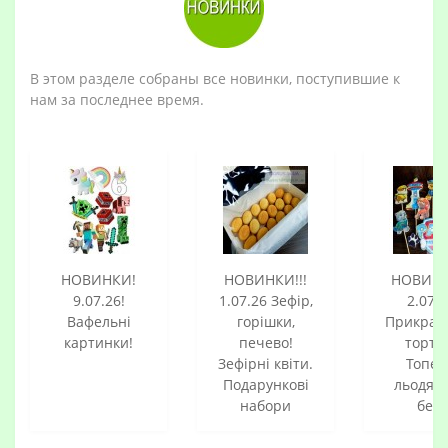
В этом разделе собраны все новинки, поступившие к
нам за последнее время.
НОВИНКИ!
НОВИНКИ!!!
НОВИНК
9.07.26!
1.07.26 Зефір,
2.07.2
Вафельні
горішки,
Прикрас
картинки!
печево!
тортів
Зефірні квіти.
Топер
Подарункові
льодян
набори
без