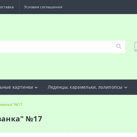
оставка
Условия соглашения
ьные картинки
Леденцы, карамельки, лолипопсы
рмация
иванка" №17
ванка" №17