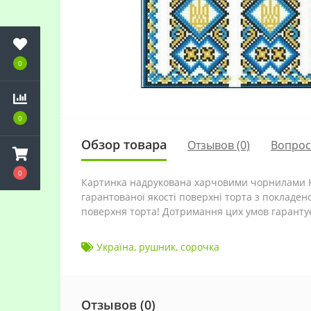
0
0
Обзор товара
Отзывов (0)
Вопро
0
Картинка надрукована харчовими чорнилами Kop
гарантованої якості поверхні торта з покладен
поверхня торта! Дотримання цих умов гарантує
Україна
,
рушник
,
сорочка
Отзывов (0)