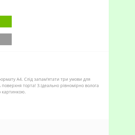
ормату А4. Слід запам'ятати три умови для
А поверхня торта! 3.Ідеально рівномірно волога
о картинкою.