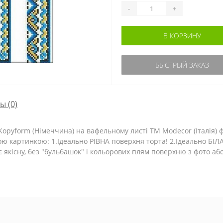
-
+
В КОРЗИНУ
БЫСТРЫЙ ЗАКАЗ
сы
(0)
yform (Німеччина) на вафельному листі TM Modecor (Італія) ф
ою картинкою: 1.Ідеально РІВНА поверхня торта! 2.Ідеально БІЛ
 якісну, без "бульбашок" і кольорових плям поверхню з фото аб