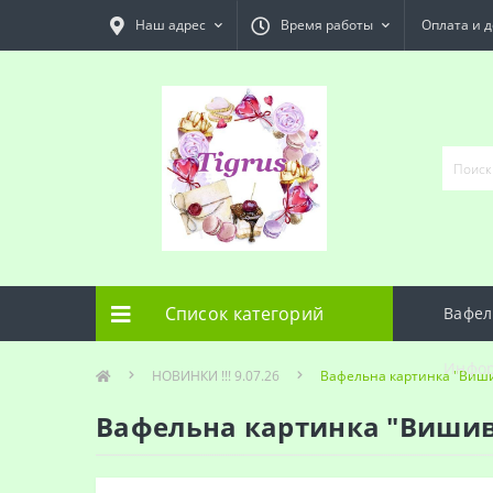
Наш адрес
Время работы
Оплата и д
Список категорий
Вафел
Инфо
НОВИНКИ !!! 9.07.26
Вафельна картинка "Виш
Вафельна картинка "Виши