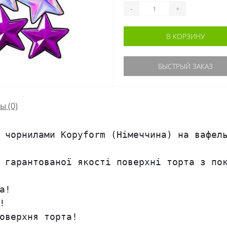
-
+
В КОРЗИНУ
БЫСТРЫЙ ЗАКАЗ
сы
(0)
 чорнилами Kopyform (Німеччина) на вафель
 гарантованої якості поверхні торта з пок
!



оверхня торта!
