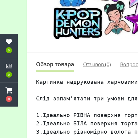
0
Обзор товара
Отзывов (0)
Вопро
0
Картинка надрукована харчовими
Слід запам'ятати три умови для
0
1.Ідеально РІВНА поверхня торта
2.Ідеально БІЛА поверхня торта!
3.Ідеально рівномірно волога п