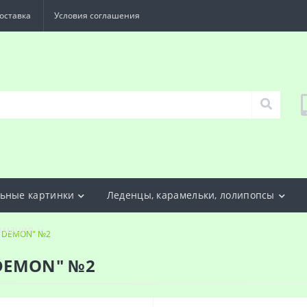
оставка
Условия соглашения
ьные картинки
Леденцы, карамельки, лолипопсы
рмация
P DEMON" №2
 DEMON" №2