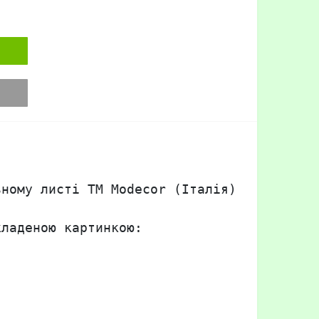
ному листі TM Modecor (Італія) формату А4
ладеною картинкою:
